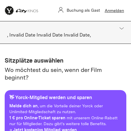
Buchung als Gast
Anmelden
, Invalid Date Invalid Date Invalid Date,
Sitzplätze auswählen
Wo möchtest du sein, wenn der Film
beginnt?
👋 Yorck-Mitglied werden und sparen
Melde dich an
, um die Vorteile deiner Yorck oder
Unlimited-Mitgliedschaft zu nutzen.
1 € pro Online-Ticket sparen
mit unserem Online-Rabatt
nur für Mitglieder. Dazu gibt's weitere tolle Benefits.
→ Jetzt kostenlos Mitglied werden