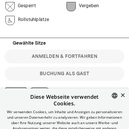
Gesperrt
Vergeben
Rollstuhlplätze
Gewählte Sitze
ANMELDEN & FORTFAHREN
BUCHUNG ALS GAST
×
Diese Webseite verwendet
Cookies.
Bitte beachte: Gastbuchungen sind nicht stornierbar.
ENGLISH
Wir verwenden Cookies, um Inhalte und Anzeigen zu personalisieren
Registriere dich kostenlos für bis zu 90 min vor Filmbeginn
und unseren Datenverkehr zu analysieren. Wir geben Informationen
stornierbare Tickets für reguläre Vorstellungen.
GERMAN
über Ihre Nutzung unserer Website auch an unsere Werbe- und
Unlimited-Mitglied? Melde dich an, um deine Benefits
Analysepartner weiter, die diese möglicherweise mit anderen