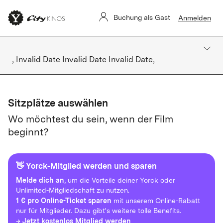
Buchung als Gast
Anmelden
, Invalid Date Invalid Date Invalid Date,
Sitzplätze auswählen
Wo möchtest du sein, wenn der Film
beginnt?
👋 Yorck-Mitglied werden und sparen
Melde dich an
, um die Vorteile deiner Yorck oder
Unlimited-Mitgliedschaft zu nutzen.
1 € pro Online-Ticket sparen
mit unserem Online-Rabatt
nur für Mitglieder. Dazu gibt's weitere tolle Benefits.
→ Jetzt kostenlos Mitglied werden