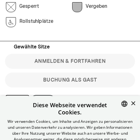
Gesperrt
Vergeben
Rollstuhlplätze
Gewählte Sitze
ANMELDEN & FORTFAHREN
BUCHUNG ALS GAST
×
Diese Webseite verwendet
Cookies.
Bitte beachte: Gastbuchungen sind nicht stornierbar.
ENGLISH
Wir verwenden Cookies, um Inhalte und Anzeigen zu personalisieren
Registriere dich kostenlos für bis zu 90 min vor Filmbeginn
und unseren Datenverkehr zu analysieren. Wir geben Informationen
stornierbare Tickets für reguläre Vorstellungen.
GERMAN
über Ihre Nutzung unserer Website auch an unsere Werbe- und
Unlimited-Mitglied? Melde dich an, um deine Benefits
Analysepartner weiter, die diese möglicherweise mit anderen