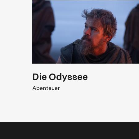
FSK
FSK 16
Gewalt, Selbstschädigung, Verletzung
Kinostart
25.06.2026
Die Odyssee
Abenteuer