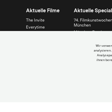
Aktuelle Filme
Aktuelle Specia
The Invite
74. Filmkunstwoche
München
Everytime
München-Previews:
Die Odyssee
Steckerlfischfiasko
Der Klang der Stradivari
Fantasy Filmfest
Wir verwen
Bitteres Fest
München 2026
analysieren
Analysepa
Lebensansichten eines
Alle zeigen
ihnen bere
Huhns
Alle zeigen
© City Filmtheater Betriebs GmbH
Resurrection | City Kinos München