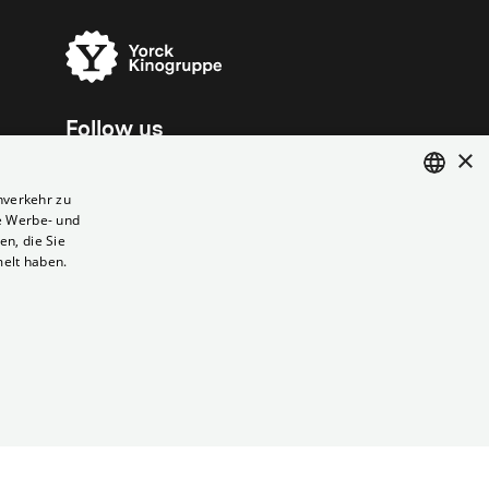
Follow us
×
nverkehr zu
e Werbe- und
ENGLISH
n, die Sie
GERMAN
melt haben.
Vertrag kündigen
Datenschutz
Cookies