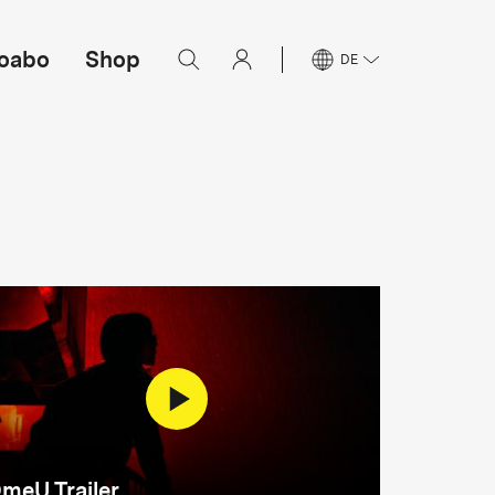
oabo
Shop
DE
meU Trailer