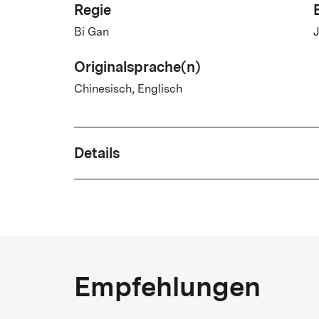
Regie
Bi Gan
J
Originalsprache(n)
Chinesisch, Englisch
Details
Jahr
2025
C
Genre
Empfehlungen
Science Fiction, Drama
J