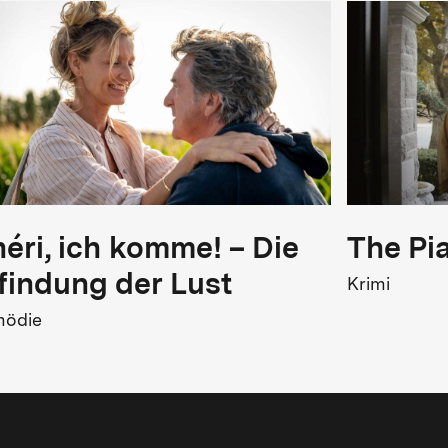
éri, ich komme! – Die
The Pi
findung der Lust
Krimi
ödie