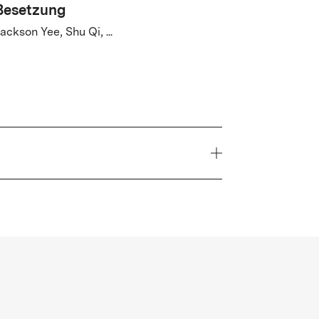
Besetzung
ackson Yee, Shu Qi, ...
Land
hina, France
Besetzung
ackson Yee, Shu Qi, Mark Chao, Li Gengxi,
Huang Jue