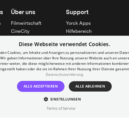
ls
Über uns
Support
n
Filmwirtschaft
Yorck Apps
CineCity
Hilfebereich
Mitgliedschaft
Kontakt
Diese Webseite verwendet Cookies.
Werben
Preise
den Cookies, um Inhalte und Anzeigen zu personalisieren und unseren Date
Kino mieten
Barrierefreiheit
. Wir geben Informationen über Ihre Nutzung unserer Website auch an unser
rtner weiter, die diese möglicherweise mit anderen Informationen kombiniere
Kino für Schulen
Alle zeigen
itgestellt haben oder die sie im Rahmen Ihrer Nutzung ihrer Dienste gesam
Alle zeigen
Datenschutzerklärung
ALLE AKZEPTIEREN
ALLE ABLEHNEN
EINSTELLUNGEN
Terms of Service
Impressum
AGB