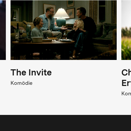
Originaltitel
狂野时代
The Invite
Ch
Er
Komödie
Kom