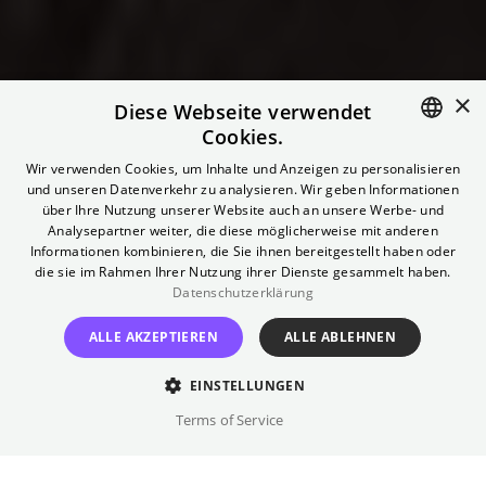
74.
×
Diese Webseite verwendet
Cookies.
Filmkunstwochen
ENGLISH
Wir verwenden Cookies, um Inhalte und Anzeigen zu personalisieren
und unseren Datenverkehr zu analysieren. Wir geben Informationen
München
GERMAN
über Ihre Nutzung unserer Website auch an unsere Werbe- und
Analysepartner weiter, die diese möglicherweise mit anderen
Informationen kombinieren, die Sie ihnen bereitgestellt haben oder
Das Sommer-Festival der Arthouse Kinos
die sie im Rahmen Ihrer Nutzung ihrer Dienste gesammelt haben.
Datenschutzerklärung
TICKETS
ALLE AKZEPTIEREN
ALLE ABLEHNEN
EINSTELLUNGEN
Terms of Service