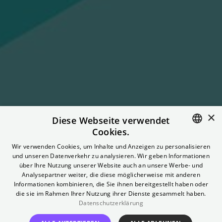
×
Diese Webseite verwendet
in the mood
Cookies.
ENGLISH
Wir verwenden Cookies, um Inhalte und Anzeigen zu personalisieren
München
und unseren Datenverkehr zu analysieren. Wir geben Informationen
GERMAN
über Ihre Nutzung unserer Website auch an unsere Werbe- und
Analysepartner weiter, die diese möglicherweise mit anderen
Aktuelles und klassisches Kino aus ostasiatischen Ländern
Informationen kombinieren, die Sie ihnen bereitgestellt haben oder
und Communities
die sie im Rahmen Ihrer Nutzung ihrer Dienste gesammelt haben.
Datenschutzerklärung
TICKETS