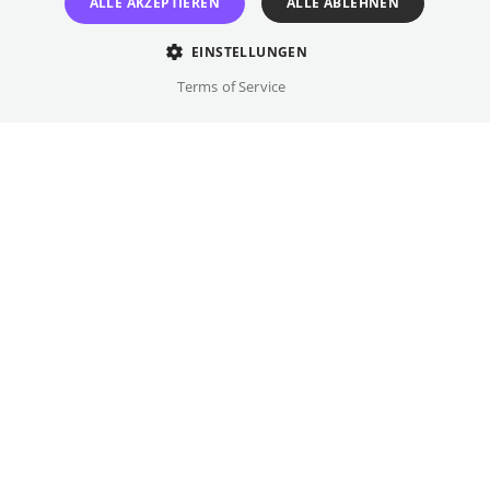
ALLE AKZEPTIEREN
ALLE ABLEHNEN
EINSTELLUNGEN
Terms of Service
Every 3rd Tuesday of the month
20:15
City Kinos
Der unerschöpflichen Vielfalt und Kraft des
Kinos aus ostasiatischen Ländern und
Communities bieten wir in den Münchner
City Kinos eine kuratierte Plattform in einer
eigenen Filmreihe.
Unter dem Namen "in the mood", angelehnt
an Wong Kar-Wai’s stilprägendes