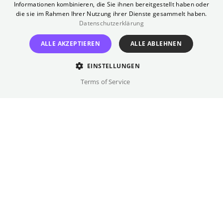
Informationen kombinieren, die Sie ihnen bereitgestellt haben oder
bei Betty unter, die den Unfall beobachtet
die sie im Rahmen Ihrer Nutzung ihrer Dienste gesammelt haben.
hat. Die Frauen verbindet eine tiefe
Datenschutzerklärung
Zuneigung. Als auch ihr Mann und ihr Sohn
ALLE AKZEPTIEREN
ALLE ABLEHNEN
ihren Widerstand gegen Lauras Anwesenheit
aufgeben, entwickeln die vier langsam eine
EINSTELLUNGEN
familienähnliche Routine. Es beginnt ein fast
Terms of Service
unbeschwerter Spätsommertraum. Wäre da
nicht der tiefe Schmerz, der alle verbindet.
Regie
Christian Petzold
Besetzung
Paula Beer, Barbara Auer, ...
Originalsprache(n)
Deutsch