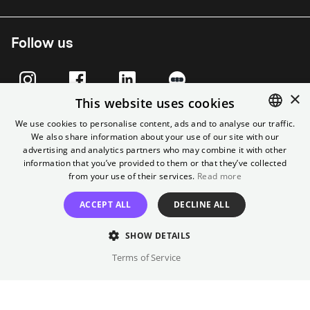
Follow us
×
This website uses cookies
We use cookies to personalise content, ads and to analyse our traffic.
We also share information about your use of our site with our
ENGLISH
advertising and analytics partners who may combine it with other
GERMAN
information that you’ve provided to them or that they’ve collected
from your use of their services.
Read more
ACCEPT ALL
DECLINE ALL
Imprint
T&C
Cancel contract
Data Privacy
Cookie Settings
SHOW DETAILS
Terms of Service
© City Filmtheater Betriebs GmbH